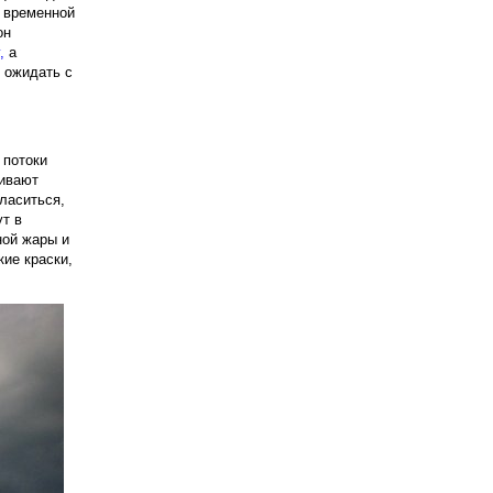
й временной
он
,
а
 ожидать с
 потоки
ливают
гласиться,
ут в
ной жары и
кие краски,