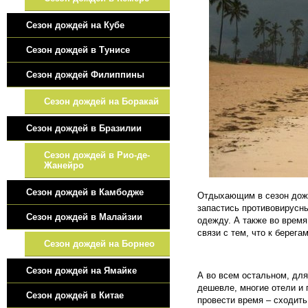
Сезон дождей на Кубе
Сезон дождей в Тунисе
Сезон дождей Филиппины
Сезон дождей на Боракай
Сезон дождей в Бразилии
Cезон дождей в Рио-де-
Жанейро
Сезон дождей в Камбодже
Отдыхающим в сезон дожд
запастись противовирусн
Сезон дождей в Малайзии
одежду. А также во время
связи с тем, что к бере
Сезон дождей на Борнео
Сезон дождей на Ямайке
А во всем остальном, для
дешевле, многие отели и 
Сезон дождей в Китае
провести время – сходить