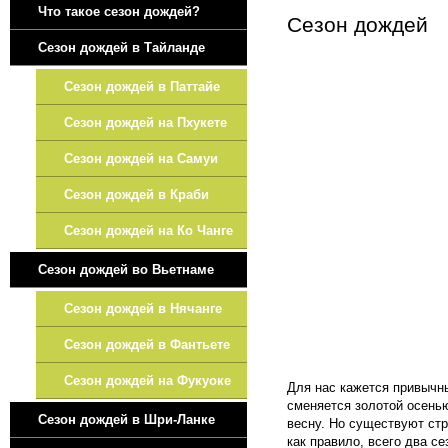
Что такое сезон дождей?
Сезон дождей
Сезон дождей в Тайланде
Сезон дождей в Паттайе
Сезон дождей на Пхукете
Сезон дождей на Самуи
Сезон дождей в Краби
Сезон дождей на Ко Чанге
Сезон дождей во Вьетнаме
Сезон дождей в Нячанге
Сезон дождей в Фантьете
Сезон дождей на Фукуоке
Для нас кажется привычн
сменяется золотой осень
Сезон дождей в Шри-Ланке
весну. Но существуют ст
как правило, всего два с