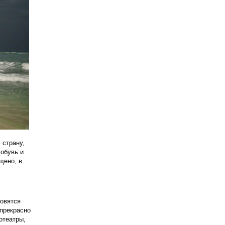
 страну,
обувь и
щено, в
новятся
 прекрасно
отеатры,