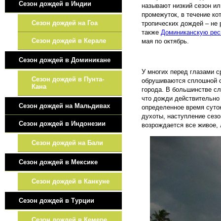
Сезон дождей в Индии
называют низкий сезон и
промежуток, в течение ко
Сезон дождей на Гоа
тропических дождей – не 
также
Доминиканскую рес
Сезон дождей в Керале
мая по октябрь.
Сезон дождей в Доминикане
У многих перед глазами с
Сезон дождей в Пунта-
обрушиваются сплошной с
Кана
города. В большинстве сл
что дожди действительно 
Сезон дождей на Мальдивах
определенное время суток
духоты, наступление сезо
Сезон дождей в Индонезии
возрождается все живое,
Сезон дождей на Бали
Сезон дождей в Мексике
Сезон дождей в Канкуне
Сезон дождей в Турции
Сезон дождей в Кемере