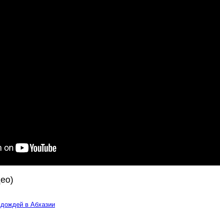
ео)
 дождей в Абхазии