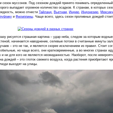
ли сезон муссонов. Под сезоном дождей принято понимать определенны
торого выпадает огромное количество осадков. К странам, в которых сез
редкость, можно отнести
Тайланд
,
Вьетнам
,
Индию
,
Индонезию
,
Мексику
публику
и
Филиппины
. Чаще всего, здесь сезон проливных дождей стоит
разу рисуется страшная картина – удар неба, следом за которым водные
теной, начинается наводнение, селевые потоки в считанные минуты за
учаев – это не так, и является скорее исключением из правил. Стоит со
обильные, но чаще всего, они кратковременные, а во многих странах ид
 и ни для кого не являются неожиданностью. Наоборот, после невероят
на дождей – это глоток свежего воздуха, когда растения приобретают яр
 люди выходят на улицы.