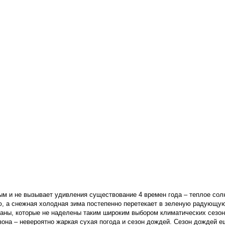
ым и не вызывает удивления существование 4 времен года – теплое сол
ю, а снежная холодная зима постепенно перетекает в зеленую радующую
раны, которые не наделены таким широким выбором климатических сезон
езона – невероятно жаркая сухая погода и сезон дождей. Сезон дождей е