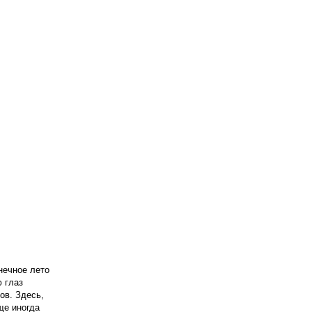
нечное лето
 глаз
ов. Здесь,
ще иногда